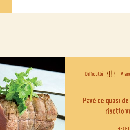
Difficulté
Vian
pavé de quasi de veau cuit basse température
risotto v
RECET