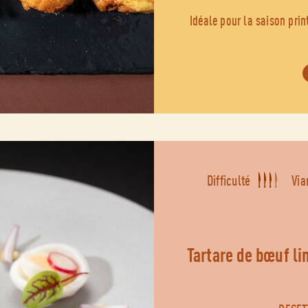
Idéale pour la saison prin
Difficulté
Via
tartare de bœuf l