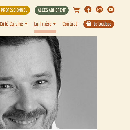
S PROFESSIONNEL
ACCÈS ADHÉRENT
Aller
Côté Cuisine
La Filière
Contact
La boutique
au
contenu