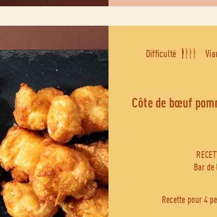
Difficulté
Via
côte de bœuf pommes dauphines échalottes à la
RECET
Bar de
Recette pour 4 p