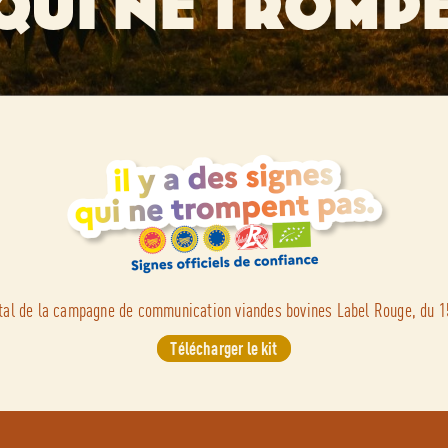
QUI NE TROMPE
gital de la campagne de communication viandes bovines Label Rouge, du 
Télécharger le kit