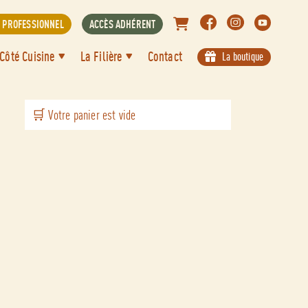
S PROFESSIONNEL
ACCÈS ADHÉRENT
Aller
Côté Cuisine
La Filière
Contact
La boutique
au
contenu
🛒 Votre panier est vide