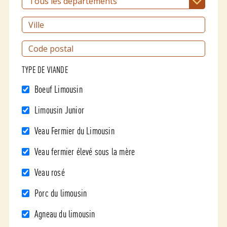
20 RUE DE LA PREFECTURE
21000 DIJON
07.87.21.53.05
Boeuf Limousin
TYPE DE VIANDE
(Boucherie)
BOUCHERIE BONNIER
Boeuf Limousin
35 RUE CAMBRESIENNE
59440 AVESNES SUR HELPE
Limousin Junior
Boeuf Limousin
Veau Fermier du Limousin
(Boucherie)
BOUCHERIE THERY ANTOINE
Veau fermier élevé sous la mère
416 PLACE DU GENERAL DE GAULLE
Veau rosé
62370 AUDRUICQ
06.12.25.07.89
Porc du limousin
Agneau du limousin
Boeuf Limousin