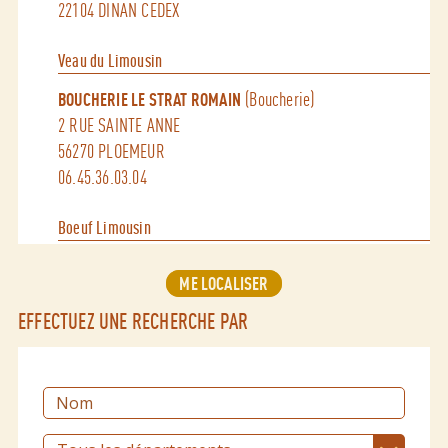
22104 DINAN CEDEX
Veau du Limousin
(Boucherie)
BOUCHERIE LE STRAT ROMAIN
2 RUE SAINTE ANNE
56270 PLOEMEUR
06.45.36.03.04
Boeuf Limousin
(Boucherie)
HIRIGOYEN FLORENT - SARL HIRIFLO
ME LOCALISER
50 RUE DU GENERAL DE GAULLE
56550 BELZ
EFFECTUEZ UNE RECHERCHE PAR
06.46.53.44.27
Veau sous la mère
(Boucherie)
BOUCHERIE VICTOR IANNOTTI