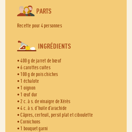
PARTS
Recette pour 4 personnes
INGRÉDIENTS
• 400 g de jarret de bœuf
• 6 carottes cuites
• 100 g de pois chiches
• 1 échalote
• 1 oignon
• 1 œuf dur
• 2 c. à s. de vinaigre de Xérès
• 4 c. à s. d’huile d’arachide
• Câpres, cerfeuil, persil plat et ciboulette
• Cornichons
• 1 bouquet garni