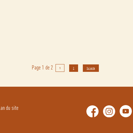
Page 1 de 2
1
2
Suivante
lan du site