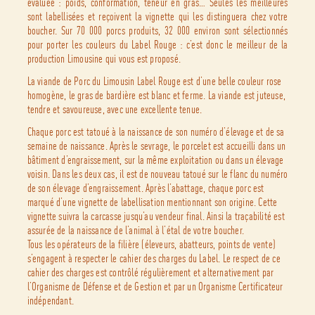
évaluée : poids, conformation, teneur en gras… Seules les meilleures
sont labellisées et reçoivent la vignette qui les distinguera chez votre
boucher. Sur 70 000 porcs produits, 32 000 environ sont sélectionnés
pour porter les couleurs du Label Rouge : c’est donc le meilleur de la
production Limousine qui vous est proposé.
La viande de Porc du Limousin Label Rouge est d’une belle couleur rose
homogène, le gras de bardière est blanc et ferme. La viande est juteuse,
tendre et savoureuse, avec une excellente tenue.
Chaque porc est tatoué à la naissance de son numéro d’élevage et de sa
semaine de naissance. Après le sevrage, le porcelet est accueilli dans un
bâtiment d’engraissement, sur la même exploitation ou dans un élevage
voisin. Dans les deux cas, il est de nouveau tatoué sur le flanc du numéro
de son élevage d’engraissement. Après l’abattage, chaque porc est
marqué d’une vignette de labellisation mentionnant son origine. Cette
vignette suivra la carcasse jusqu’au vendeur final. Ainsi la traçabilité est
assurée de la naissance de l’animal à l’étal de votre boucher.
Tous les opérateurs de la filière (éleveurs, abatteurs, points de vente)
s’engagent à respecter le cahier des charges du Label. Le respect de ce
cahier des charges est contrôlé régulièrement et alternativement par
l’Organisme de Défense et de Gestion et par un Organisme Certificateur
indépendant.