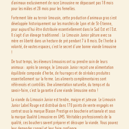
d’animaux exclusivement de race Limousine ne dépassant pas 18 mois
pour les mâles et 28 mois pour les femelles.
Fortement liée au terroir limousin, cette production d’animaux gras s’est
développée historiquement sur les marchés de Lyon et de St-Etienne,
pour aujourd’hui être distribuée essentiellement dans le Sud Est et l’Est.
Il s’agit d’un élevage traditionnel : Le Limousin Junior pâture avec sa
mère en liberté dans un hectare de pré pendant 7 à 8 mois. De l’herbe à
volonté, de vastes espaces, c’est le secret d’une bonne viande limousine
!
De tout temps, les éleveurs limousins ont su prendre soin de leurs
animaux : après le sevrage, le Limousin Junior reçoit une alimentation
équilibrée composée d’herbe, de fourrages et de céréales produites
essentiellement sur la ferme. Les aliments complémentaires sont
référencés et contrôlés. Une alimentation naturelle, du temps et du
savoir-faire, c’est la garantie d’une viande limousine extra !
La viande du Limousin Junior est tendre, maigre et juteuse. Le Limousin
Junior Label Rouge est distribué dans 170 points de vente engagés en
contrat sous la marque Blason Prestige en boucherie artisanale et sous
la marque Qualité Limousine en GMS. Véritables professionnels de la
qualité, ces bouchers savent préparer et découper la viande. Vous pouvez
leur demander conseil et leur faire confiance.