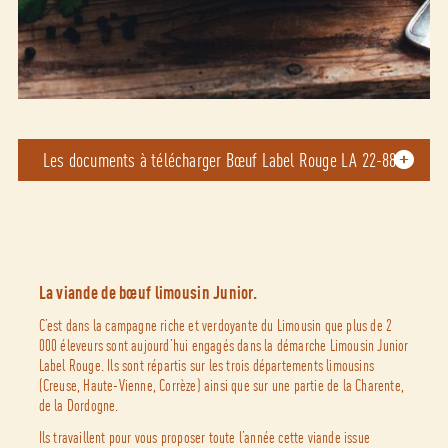
Les documents à télécharger Bœuf Label Rouge LA 22-88
La viande de bœuf limousin Junior.
C’est dans la campagne riche et verdoyante du Limousin que plus de 2
000 éleveurs sont aujourd’hui engagés dans la démarche Limousin Junior
Label Rouge. Ils sont répartis sur les trois départements limousins
(Creuse, Haute-Vienne, Corrèze) ainsi que sur une partie de la Charente,
de la Dordogne.
Ils travaillent pour vous proposer toute l’année cette viande issue