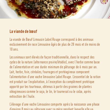
La viande de bœuf
La viande de Bœuf Limousin Label Rouge correspond à des animaux
exclusivement de race Limousine âgés de plus de 28 mois et de moins de
10 ans.
Les animaux sont élevés de façon traditionnelle, dans le respect des
cycles de la nature (alternance prairie/étable), avec l’herbe comme base
de l’alimentation et une durée minimum de pâturage de 6 mois par an.
Lait, herbe, foin, céréales, fourrages et protéagineux composent
l’alimentation d’une vache limousine Label Rouge. L’essentiel de la ration
est produit sur l’exploitation, à l’exception du complément protéique
apporté par les tourteaux, obtenus à partir des graines de plantes
oléagineuses comme le soja, le lin, le tournesol ou le colza, après
extraction de l’huile.
L’élevage d’une vache Limousine comporte après la naissance une phase
d’environ 8 mois au pâturage avec sa mère pendant laquelle elle va