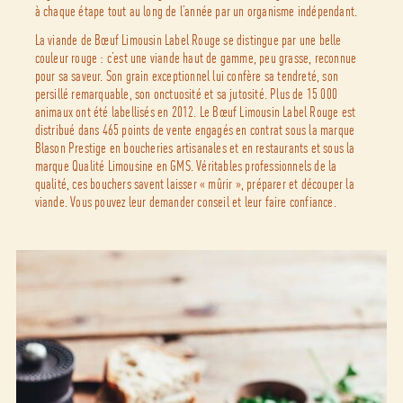
à chaque étape tout au long de l’année par un organisme indépendant.
La viande de Bœuf Limousin Label Rouge se distingue par une belle
couleur rouge : c’est une viande haut de gamme, peu grasse, reconnue
pour sa saveur. Son grain exceptionnel lui confère sa tendreté, son
persillé remarquable, son onctuosité et sa jutosité. Plus de 15 000
animaux ont été labellisés en 2012. Le Bœuf Limousin Label Rouge est
distribué dans 465 points de vente engagés en contrat sous la marque
Blason Prestige en boucheries artisanales et en restaurants et sous la
marque Qualité Limousine en GMS. Véritables professionnels de la
qualité, ces bouchers savent laisser « mûrir », préparer et découper la
viande. Vous pouvez leur demander conseil et leur faire confiance.