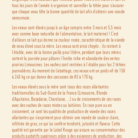
tous les jours de l’année à organiser et surveiller la tétée pour s’assurer
que chaque veau tête la bonne quantité de lait afin d’obtenir une viande
savoureuse.
Les veaux sont élevés jusqu’à un âge compris entre 3 mois et 5,5 mois
avec comme base naturelle de l’alimentation, le lait maternel ! C’est
d’ailleurs ce lait qui donne sa couleur rosée, caractéristique de la viande
de veau élevé sous la mère. Les veaux sont ainsi choyés : ils restent à
l’étable, avec de la bonne paille pour litière, pendant que leurs mères
sortent la journée pour pâturer l’herbe riche et abondante des vertes
prairies Limousines. Les vaches sont rentrées à l’étable pour les 2 tétées
journalières. Au moment de l’abattage, ces veaux ont un poids vif de 150
à 240 kg ce qui donne des carcasses de 85 à 170 kg.
Les veaux élevés sous la mère sont issus des races allaitantes
traditionnelles du Sud-Ouest de la France (Limousine, Blonde
d’Aquitaine, Bazadaise, Charolaise, …) ou de croisements de ces races
avec des vaches de races mixtes ou laitières. En race pure ou en
croisement, ce sont les qualités de production de viande des races
allaitantes qui s’expriment pour obtenir une viande de couleur claire,
infiltrée de gras, ce qui lui confère tendreté, jutosité et flaveur. Cette
qualité est garantie par le Label Rouge qui assure au consommateur des
produits gustatifs supérieurs grâce à des exigences de production, des