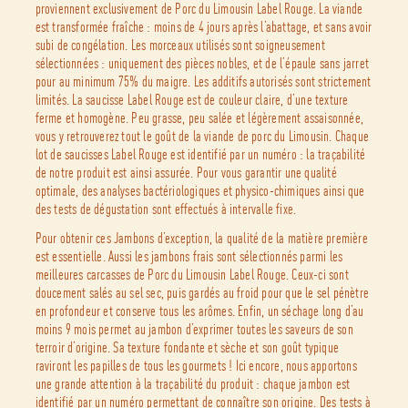
proviennent exclusivement de Porc du Limousin Label Rouge. La viande
est transformée fraîche : moins de 4 jours après l’abattage, et sans avoir
subi de congélation. Les morceaux utilisés sont soigneusement
sélectionnées : uniquement des pièces nobles, et de l’épaule sans jarret
pour au minimum 75% du maigre. Les additifs autorisés sont strictement
limités. La saucisse Label Rouge est de couleur claire, d’une texture
ferme et homogène. Peu grasse, peu salée et légèrement assaisonnée,
vous y retrouverez tout le goût de la viande de porc du Limousin. Chaque
lot de saucisses Label Rouge est identifié par un numéro : la traçabilité
de notre produit est ainsi assurée. Pour vous garantir une qualité
optimale, des analyses bactériologiques et physico-chimiques ainsi que
des tests de dégustation sont effectués à intervalle fixe.
Pour obtenir ces Jambons d’exception, la qualité de la matière première
est essentielle. Aussi les jambons frais sont sélectionnés parmi les
meilleures carcasses de Porc du Limousin Label Rouge. Ceux-ci sont
doucement salés au sel sec, puis gardés au froid pour que le sel pénètre
en profondeur et conserve tous les arômes. Enfin, un séchage long d’au
moins 9 mois permet au jambon d’exprimer toutes les saveurs de son
terroir d’origine. Sa texture fondante et sèche et son goût typique
raviront les papilles de tous les gourmets ! Ici encore, nous apportons
une grande attention à la traçabilité du produit : chaque jambon est
identifié par un numéro permettant de connaître son origine. Des tests à